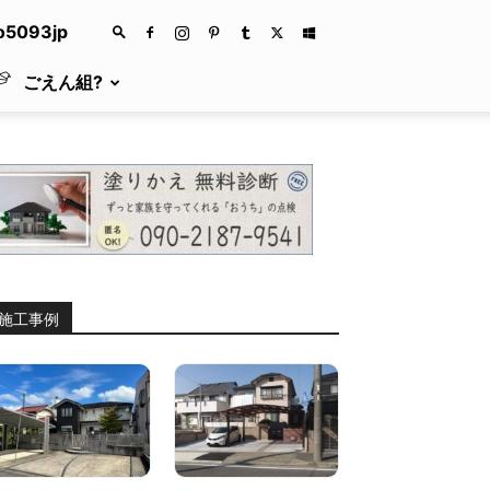
fo5093jp
ごえん組?
施工事例