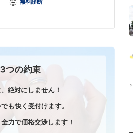
無料診断
3つの約束
は、
絶対にしません！
つでも
快く受付けます。
、
全力で価格交渉します！