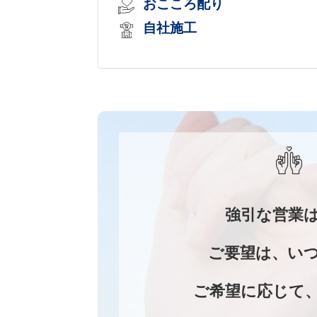
おこころ配り
自社施工
強引な営業
ご要望は、い
ご希望に応じて