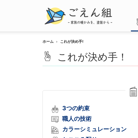
ご
え
ん
組
ホーム
これが決め手!
これが決め手！
3つの約束
職人の技術
カラーシミュレーション