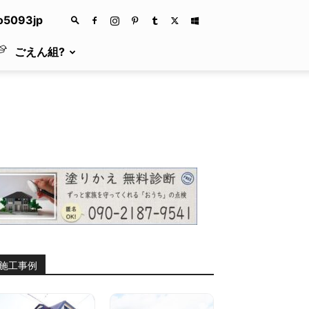
fo5093jp
ごえん組?
施工事例